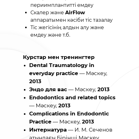
периимплантитті емдеу
Скалер және
AirFlow
аппаратымен кәсіби тіс тазалау
Тіс жегісінің алдын алу және
емдеу және т.б.
Курстар мен тренингтер
Dental Traumatology in
everyday practice
— Мәскеу,
2013
Эндо для вас
— Мәскеу,
2013
Endodontics and related topics
— Мәскеу,
2013
Complications in Endodontic
Practice
— Мәскеу,
2013
Интернатура
— И. М. Сеченов
атындағы Бірінші Мәскеу