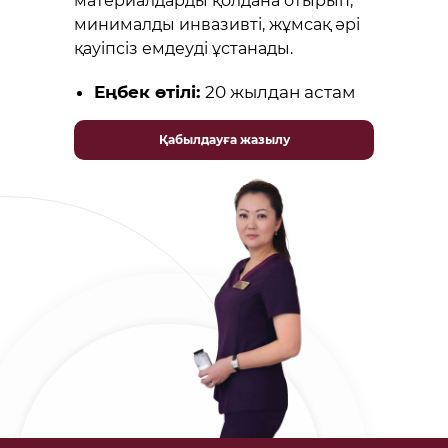
материалдарды қолдана отырып,
минималды инвазивті, жұмсақ әрі
қауіпсіз емдеуді ұстанады.
Еңбек өтілі:
20 жылдан астам
Қабылдауға жазылу