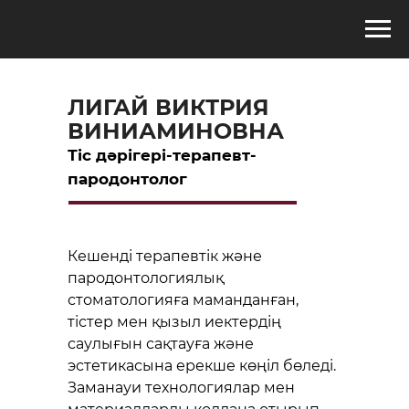
ЛИГАЙ ВИКТРИЯ
ВИНИАМИНОВНА
Тіс дәрігері-терапевт-
пародонтолог
Кешенді терапевтік және
пародонтологиялық
стоматологияға маманданған,
тістер мен қызыл иектердің
саулығын сақтауға және
эстетикасына ерекше көңіл бөледі.
Заманауи технологиялар мен