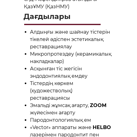
ҚазҰМУ (ҚазНМУ)
Дағдылары
Алдыңғы және шайнау тістерін
тікелей әдіспен эстетикалық
реставрациялау
Микропротездеу (керамикалық
накладкалар)
Асқынған тіс жегісін
эндодонтиялық емдеу
Тістердің көркем
(художестволық)
реставрациясы
Эмальді жұмсақ ағарту,
ZOOM
жүйесімен ағарту
Пародонтологиялық ем
«Vector» аппараты және
HELBO
лазерімен пародонтит пен