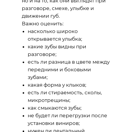
но и на то, как они выглядят при
разговоре, смехе, улыбке и
движении губ.
Важно оценить:
насколько широко
открывается улыбка;
какие зубы видны при
разговоре;
есть ли разница в цвете между
передними и боковыми
зубами;
какая форма у клыков;
есть ли стираемость, сколы,
микротрещины;
как смыкаются зубы;
не будет ли перегрузки после
установки виниров;
нужен ли дентальный