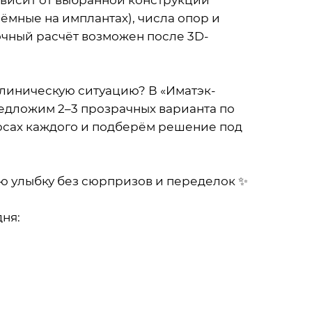
ависит от выбранной конструкции
мные на имплантах), числа опор и
очный расчёт возможен после 3D-
 клиническую ситуацию? В «Иматэк-
редложим 2–3 прозрачных варианта по
юсах каждого и подберём решение под
ю улыбку без сюрпризов и переделок ✨
ня: