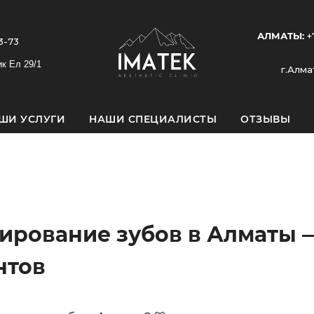
АЛМАТЫ:
+
3-73
ик Ел 29/1
г.Алма
ШИ УСЛУГИ
НАШИ СПЕЦИАЛИСТЫ
ОТЗЫВЫ
зирование зубов в Алматы 
нтов